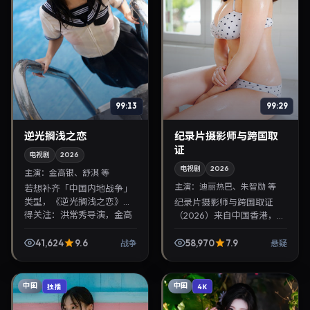
99:13
99:29
逆光搁浅之恋
纪录片摄影师与跨国取
证
电视剧
2026
电视剧
2026
主演：
金高银、舒淇 等
主演：
迪丽热巴、朱智勋 等
若想补齐「中国内地战争」
类型，《逆光搁浅之恋》值
纪录片摄影师与跨国取证
得关注：洪常秀导演，金高
（2026）来自中国香港，类
银、舒淇主演，2026年11月
型为悬疑，奉俊昊执导，迪
9日上映。剧情线索清晰，
丽热巴、朱智勋等参与演
41,624
9.6
58,970
7.9
战争
悬疑
适合华语剧迷拓展免...
出。2026年8月19日公映，
画面质感突出，兼顾...
中国
中国
独播
4K