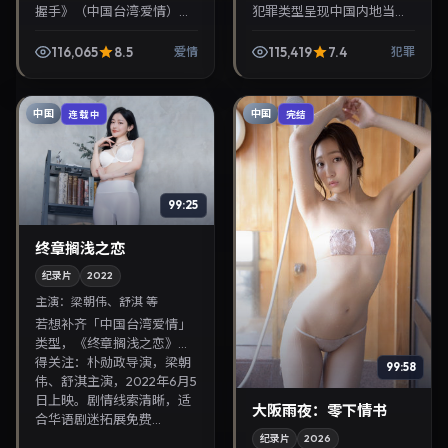
握手》（中国台湾·爱情）由
犯罪类型呈现中国内地当代
杨幂、金城武领衔，2022年
故事，导演魏德圣，主演姜
12月23日正式上映。影片叙
栋元、许光汉。2021年11月6
116,065
8.5
115,419
7.4
爱情
犯罪
事紧凑，人物刻画细腻，可
日登陆院线后亦适合在家大
作为华语电影与...
屏回放，兼顾口碑...
中国
中国
连载中
完结
99:25
终章搁浅之恋
纪录片
2022
主演：
梁朝伟、舒淇 等
若想补齐「中国台湾爱情」
类型，《终章搁浅之恋》值
得关注：朴勋政导演，梁朝
99:58
伟、舒淇主演，2022年6月5
日上映。剧情线索清晰，适
大阪雨夜：零下情书
合华语剧迷拓展免费...
纪录片
2026