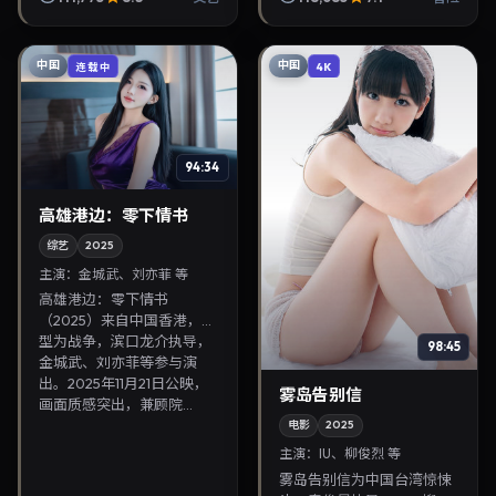
见面，对白精炼，适合晚间
沉浸式追剧与检索同...
中国
中国
连载中
4K
94:34
高雄港边：零下情书
综艺
2025
主演：
金城武、刘亦菲 等
高雄港边：零下情书
（2025）来自中国香港，类
型为战争，滨口龙介执导，
98:45
金城武、刘亦菲等参与演
出。2025年11月21日公映，
雾岛告别信
画面质感突出，兼顾院...
电影
2025
主演：
IU、柳俊烈 等
雾岛告别信为中国台湾惊悚