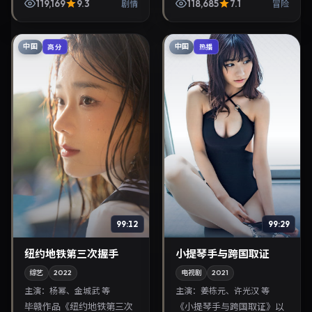
年6月17日首映，讲述人性抉
2025年9月6日正式上映。
119,169
9.3
118,685
7.1
剧情
冒险
择与反转，推荐给关注华语
影片叙事紧凑，人物刻画细
影视片库与热播榜...
腻，可作为华语电影与...
中国
中国
高分
热播
99:12
99:29
纽约地铁第三次握手
小提琴手与跨国取证
综艺
2022
电视剧
2021
主演：
杨幂、金城武 等
主演：
姜栋元、许光汉 等
毕赣作品《纽约地铁第三次
《小提琴手与跨国取证》以