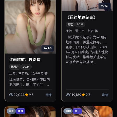
99:51
《纽约地铁纪事》
综艺
2021
主演：
河正宇、张译 等
《纽约地铁纪事》为中国内
地剧情片，钟孟宏执导，河
正宇、张译联袂出演。2021
94:40
年6月17日首映，讲述人性抉
择与反转，推荐给关注华语
江南隧道：告别信
影视片库与热播榜...
纪录片
2024
主演：
李善均、易烊千玺 等
江南隧道：告别信为中国内
地惊悚片，陈可辛执导，李
善均、易烊千玺联袂出演。
2024年5月26日首映，讲述
29,044
9.5
119,169
9.3
惊悚
剧情
人性抉择与反转，推荐给关
注华语影视片库与热...
中国
中国
独播
高分