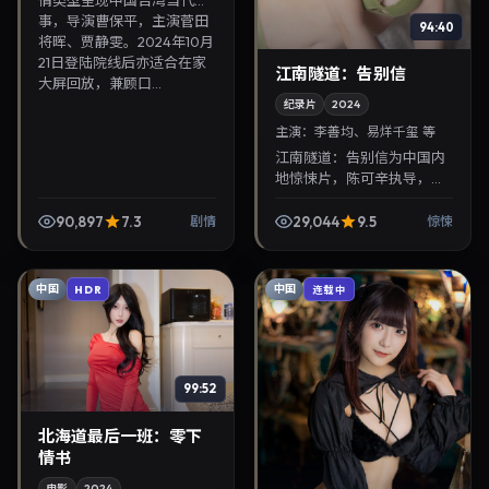
情类型呈现中国台湾当代故
事，导演曹保平，主演菅田
94:40
将晖、贾静雯。2024年10月
21日登陆院线后亦适合在家
江南隧道：告别信
大屏回放，兼顾口...
纪录片
2024
主演：
李善均、易烊千玺 等
江南隧道：告别信为中国内
地惊悚片，陈可辛执导，李
善均、易烊千玺联袂出演。
2024年5月26日首映，讲述
90,897
7.3
29,044
9.5
剧情
惊悚
人性抉择与反转，推荐给关
注华语影视片库与热...
中国
中国
HDR
连载中
99:52
北海道最后一班：零下
情书
电影
2024