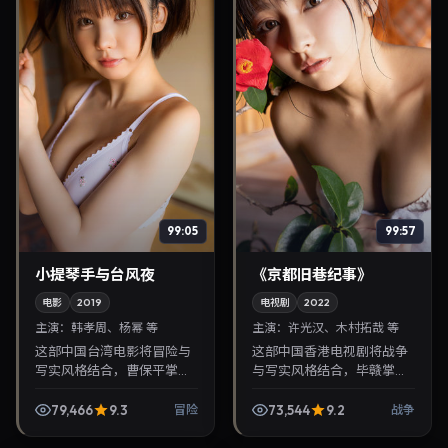
99:05
99:57
小提琴手与台风夜
《京都旧巷纪事》
电影
2019
电视剧
2022
主演：
韩孝周、杨幂 等
主演：
许光汉、木村拓哉 等
这部中国台湾电影将冒险与
这部中国香港电视剧将战争
写实风格结合，曹保平掌
与写实风格结合，毕赣掌
镜，韩孝周、杨幂担纲主
镜，许光汉、木村拓哉担纲
角。2019年6月26日与观众
主角。2022年12月8日与观
79,466
9.3
73,544
9.2
冒险
战争
见面，对白精炼，适合晚间
众见面，对白精炼，适合晚
沉浸式追剧与检索同类华...
间沉浸式追剧与检索同...