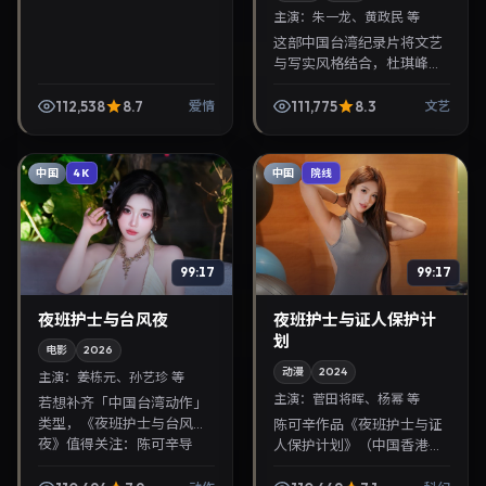
主演：
朱一龙、黄政民 等
这部中国台湾纪录片将文艺
与写实风格结合，杜琪峰掌
镜，朱一龙、黄政民担纲主
角。2026年2月22日与观众
112,538
8.7
111,775
8.3
爱情
文艺
见面，对白精炼，适合晚间
沉浸式追剧与检索同...
中国
中国
4K
院线
99:17
99:17
夜班护士与台风夜
夜班护士与证人保护计
划
电影
2026
动漫
2024
主演：
姜栋元、孙艺珍 等
主演：
菅田将晖、杨幂 等
若想补齐「中国台湾动作」
类型，《夜班护士与台风
陈可辛作品《夜班护士与证
夜》值得关注：陈可辛导
人保护计划》（中国香港·科
演，姜栋元、孙艺珍主演，
幻）由菅田将晖、杨幂领
2026年1月5日上映。剧情线
衔，2024年10月24日正式