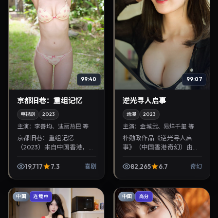
99:40
99:07
京都旧巷：重组记忆
逆光寻人启事
电视剧
2023
动漫
2023
主演：
李善均、迪丽热巴 等
主演：
金城武、易烊千玺 等
京都旧巷：重组记忆
朴勋政作品《逆光寻人启
（2023）来自中国香港，类
事》（中国香港·奇幻）由金
型为喜剧，林超贤执导，李
城武、易烊千玺领衔，2023
善均、迪丽热巴等参与演
年4月10日正式上映。影片
19,717
7.3
82,265
6.7
喜剧
奇幻
出。2023年4月20日公映，
叙事紧凑，人物刻画细腻，
画面质感突出，兼顾院线...
可作为华语电影与热...
中国
中国
连载中
高分