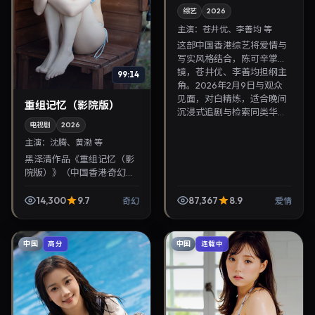
综艺
2026
主演：
苍井优、李善均 等
这部中国香港综艺将爱情与
写实风格结合，陈可辛掌
镜，苍井优、李善均担纲主
99:14
角。2026年2月9日与观众
见面，对白精炼，适合晚间
重组记忆（影院版）
沉浸式追剧与检索同类华...
电视剧
2026
主演：
沈腾、黄渤 等
黑泽清作品《重组记忆（影
院版）》（中国香港·奇幻）
由沈腾、黄渤领衔，2026年
11月12日正式上映。影片叙事
14,300
9.7
87,367
8.9
奇幻
爱情
紧凑，人物刻画细腻，可作
为华语电影与...
中国
中国
高分
连载中