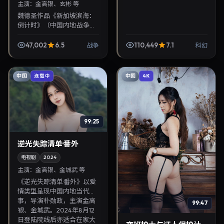
主演：
金高银、玄彬 等
魏德圣作品《新加坡滨海：
倒计时》（中国内地·战争）
由金高银、玄彬领衔，2025
年7月1日正式上映。影片叙
47,002
6.5
110,449
7.1
战争
科幻
事紧凑，人物刻画细腻，可
作为华语电影与热...
中国
中国
连载中
4K
99:25
逆光失踪清单·番外
电视剧
2024
主演：
金高银、金城武 等
《逆光失踪清单·番外》以爱
情类型呈现中国内地当代故
事，导演朴勋政，主演金高
99:47
银、金城武。2024年8月12
日登陆院线后亦适合在家大