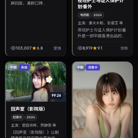
夜班护士与证人保护计
屏回放，兼顾口碑...
划·番外
电视剧
2024
主演：
妻夫木聪、张曼玉 等
夜班护士与证人保护计划·番
外是一部中国香港出品的惊
悚电视剧，毕赣执导，妻夫
木聪、张曼玉等主演，2024
103,007
6.8
8,919
9.1
爱情
惊悚
年7月6日院线上映。剧情围
绕都市情感与悬念...
中国
中国
完结
连载中
99:26
回声室（影院版）
纪录片
2024
主演：
菅田将晖、贾静雯 等
《回声室（影院版）》以剧