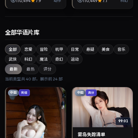
110,494
7.9
110,449
7.1
动作
科幻
索清晰，适合华语剧迷拓...
上映。影片叙事紧凑，人物
刻画细腻，可作为华...
全部华语片库
全部
恋爱
冒险
机甲
日常
悬疑
美食
音乐
武侠
科幻
魔法
奇幻
运动
最新
最热
评分
当前类型共
40
部，展示前
24
部
中国
中国
完结
高分
99:01
雾岛失踪清单