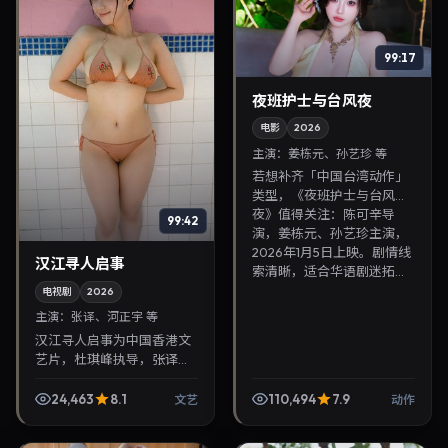
99:17
夜班护士与台风夜
电影
2026
主演：
姜栋元、孙艺珍 等
若想补齐「中国台湾动作」
类型，《夜班护士与台风
夜》值得关注：陈可辛导
99:42
演，姜栋元、孙艺珍主演，
2026年1月5日上映。剧情线
汉江寻人启事
索清晰，适合华语剧迷拓...
电视剧
2026
主演：
张译、河正宇 等
汉江寻人启事为中国香港文
艺片，杜琪峰执导，张译、
河正宇联袂出演。2026年7
月2日首映，讲述人性抉择
24,463
8.1
110,494
7.9
文艺
动作
与反转，推荐给关注华语影
视片库与热播榜单更新...