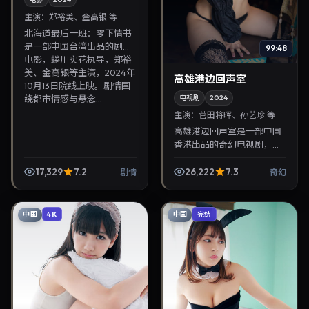
主演：
郑裕美、金高银 等
北海道最后一班：零下情书
是一部中国台湾出品的剧情
99:48
电影，蜷川实花执导，郑裕
美、金高银等主演，2024年
高雄港边回声室
10月13日院线上映。剧情围
绕都市情感与悬念...
电视剧
2024
主演：
菅田将晖、孙艺珍 等
高雄港边回声室是一部中国
香港出品的奇幻电视剧，罗
泓轸执导，菅田将晖、孙艺
珍等主演，2024年12月4日
17,329
7.2
26,222
7.3
剧情
奇幻
院线上映。剧情围绕都市情
感与悬念展开，适合...
中国
中国
4K
完结