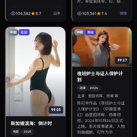
片，奉俊昊执导，IU、柳俊
烈联袂出演。2025年9月11
日首映，讲述人性抉择与反
106,582
8.7
103,561
7.4
战争
惊悚
转，推荐给关注华语影视片
库与热播榜单更新...
中国
中国
杜比
院线
99:17
夜班护士与证人保护计
划
动漫
2024
主演：
菅田将晖、杨幂 等
陈可辛作品《夜班护士与证
人保护计划》（中国香港·科
99:05
幻）由菅田将晖、杨幂领
衔，2024年10月24日正式
新加坡滨海：倒计时
上映。影片叙事紧凑，人物
刻画细腻，可作为华...
电影
2025