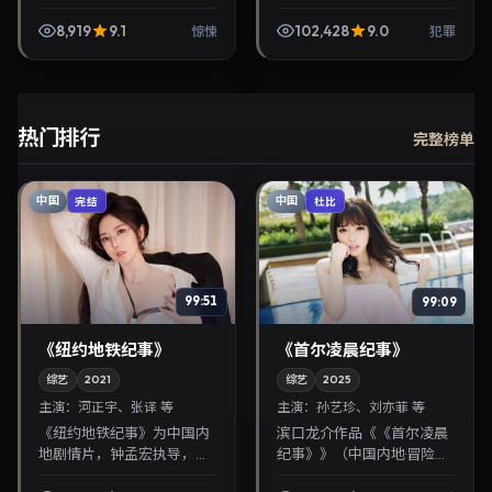
2024年12月8日与观众见
悚电视剧，毕赣执导，妻夫
面，对白精炼，适合晚间沉
木聪、张曼玉等主演，2024
8,919
9.1
102,428
9.0
惊悚
犯罪
浸式追剧与检索同类华...
年7月6日院线上映。剧情围
绕都市情感与悬念...
热门排行
完整榜单
中国
中国
完结
杜比
99:51
99:09
《纽约地铁纪事》
《首尔凌晨纪事》
综艺
2021
综艺
2025
主演：
河正宇、张译 等
主演：
孙艺珍、刘亦菲 等
《纽约地铁纪事》为中国内
滨口龙介作品《《首尔凌晨
地剧情片，钟孟宏执导，河
纪事》》（中国内地·冒险）
正宇、张译联袂出演。2021
由孙艺珍、刘亦菲领衔，