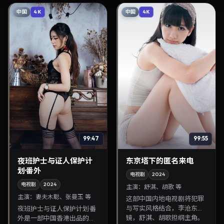
中国
中国
4K
4K
99:47
99:55
夜班护士与证人保护计
东京塔下的匿名来电
划·番外
电视剧
2024
电视剧
2024
主演：
舒淇、胡歌 等
主演：
妻夫木聪、张曼玉 等
这部中国内地电视剧将犯罪
与写实风格结合，李沧东掌
夜班护士与证人保护计划·番
镜，舒淇、胡歌担纲主角。
外是一部中国香港出品的惊