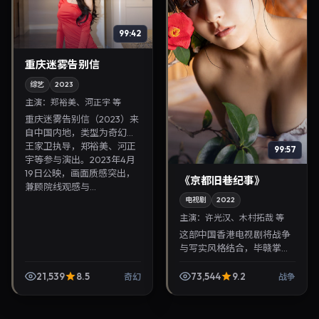
99:42
重庆迷雾告别信
综艺
2023
主演：
郑裕美、河正宇 等
重庆迷雾告别信（2023）来
自中国内地，类型为奇幻，
王家卫执导，郑裕美、河正
99:57
宇等参与演出。2023年4月
19日公映，画面质感突出，
《京都旧巷纪事》
兼顾院线观感与...
电视剧
2022
主演：
许光汉、木村拓哉 等
这部中国香港电视剧将战争
与写实风格结合，毕赣掌
镜，许光汉、木村拓哉担纲
主角。2022年12月8日与观
21,539
8.5
73,544
9.2
奇幻
战争
众见面，对白精炼，适合晚
间沉浸式追剧与检索同...