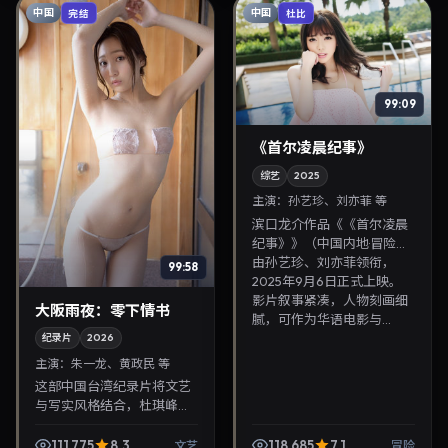
中国
中国
完结
杜比
99:09
《首尔凌晨纪事》
综艺
2025
主演：
孙艺珍、刘亦菲 等
滨口龙介作品《《首尔凌晨
纪事》》（中国内地·冒险）
由孙艺珍、刘亦菲领衔，
99:58
2025年9月6日正式上映。
影片叙事紧凑，人物刻画细
大阪雨夜：零下情书
腻，可作为华语电影与...
纪录片
2026
主演：
朱一龙、黄政民 等
这部中国台湾纪录片将文艺
与写实风格结合，杜琪峰掌
镜，朱一龙、黄政民担纲主
角。2026年2月22日与观众
111,775
8.3
118,685
7.1
文艺
冒险