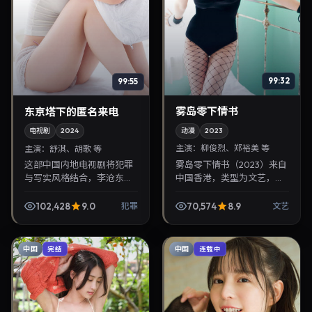
99:32
99:55
雾岛零下情书
东京塔下的匿名来电
动漫
2023
电视剧
2024
主演：
柳俊烈、郑裕美 等
主演：
舒淇、胡歌 等
雾岛零下情书（2023）来自
这部中国内地电视剧将犯罪
中国香港，类型为文艺，曹
与写实风格结合，李沧东掌
保平执导，柳俊烈、郑裕美
镜，舒淇、胡歌担纲主角。
等参与演出。2023年9月13
2024年12月8日与观众见
102,428
9.0
70,574
8.9
犯罪
文艺
日公映，画面质感突出，兼
面，对白精炼，适合晚间沉
顾院线观感与家...
浸式追剧与检索同类华...
中国
中国
完结
连载中