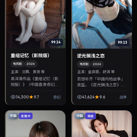
99:14
99:13
重组记忆（影院版）
逆光搁浅之恋
电视剧
2026
电视剧
2026
主演：
沈腾、黄渤 等
主演：
金高银、舒淇 等
黑泽清作品《重组记忆（影
若想补齐「中国内地战争」
院版）》（中国香港·奇幻）
类型，《逆光搁浅之恋》值
由沈腾、黄渤领衔，2026年
得关注：洪常秀导演，金高
11月12日正式上映。影片叙事
银、舒淇主演，2026年11月
14,300
9.7
41,624
9.6
奇幻
战争
紧凑，人物刻画细腻，可作
9日上映。剧情线索清晰，
为华语电影与...
适合华语剧迷拓展免...
中国
中国
连载中
完结